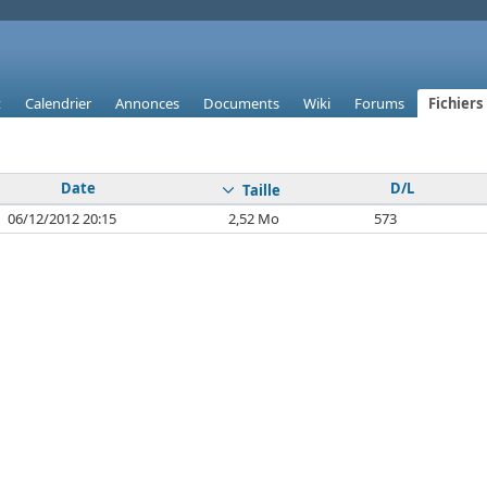
t
Calendrier
Annonces
Documents
Wiki
Forums
Fichiers
Date
D/L
Taille
06/12/2012 20:15
2,52 Mo
573