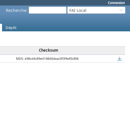
Connexion
Recherche
:
FAI Local
Dépôt
Checksum
MD5: e98cd4c89ed148d0deac0f3f4ef0c806