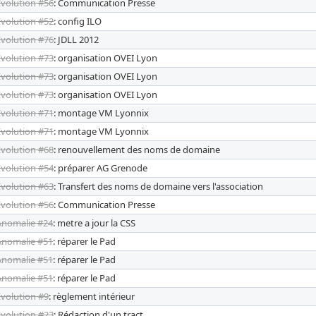
Evolution #56
: Communication Presse
Evolution #52
: config ILO
Evolution #76
: JDLL 2012
Evolution #73
: organisation OVEI Lyon
Evolution #73
: organisation OVEI Lyon
Evolution #73
: organisation OVEI Lyon
Evolution #71
: montage VM Lyonnix
Evolution #71
: montage VM Lyonnix
Evolution #68
: renouvellement des noms de domaine
Evolution #54
: préparer AG Grenode
Evolution #63
: Transfert des noms de domaine vers l'association
Evolution #56
: Communication Presse
Anomalie #24
: metre a jour la CSS
Anomalie #51
: réparer le Pad
Anomalie #51
: réparer le Pad
Anomalie #51
: réparer le Pad
Evolution #9
: règlement intérieur
Evolution #23
: Rédaction d'un tract