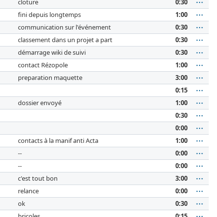
cloture
0:30
fini depuis longtemps
1:00
communication sur l'événement
0:30
classement dans un projet a part
0:30
démarrage wiki de suivi
0:30
contact Rézopole
1:00
preparation maquette
3:00
0:15
dossier envoyé
1:00
0:30
0:00
contacts à la manif anti Acta
1:00
--
0:00
--
0:00
c'est tout bon
3:00
relance
0:00
ok
0:30
bricoles
0:15