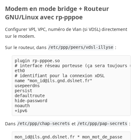
Modem en mode bridge + Routeur
GNU/Linux avec rp-pppoe
Configurer VPI, VPC, numéro de Vlan (si VDSL) directement
sur le modem.
Sur le routeur, dans
:
/etc/ppp/peers/vdsl-illyse
plugin rp-pppoe.so

# interface réseau porteuse (ça sera toujours une 
eth0

# identifiant pour la connexion xDSL

name "mon_id@ils.gnd.dslnet.fr" 

usepeerdns

persist

defaultroute

hide-password

noauth

Dans
et
:
/etc/ppp/chap-secrets
/etc/ppp/pap-secrets