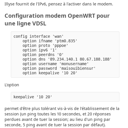
Illyse fournit de l'IPv6, pensez à l'activer dans le modem.
Configuration modem OpenWRT pour
une ligne VDSL
config interface 'wan'

    option ifname 'ptm0.835'

    option proto 'pppoe'

    option ipv6 '1'

    option peerdns '0'

    option dns '89.234.140.1 80.67.188.188'

    option username 'monusername'

    option password 'maisouibiensur'

L'option
keepalive '10 20'
permet d'être plus tolérant vis-à-vis de l'établissement de la
session (un ping toutes les 10 secondes, et 20 réponses
perdues avant de tuer la session; au lieu d'un ping par
seconde, 5 ping avant de tuer la session par défaut).