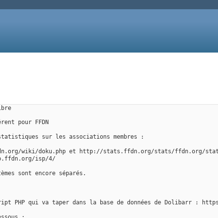
ibre
érent pour FFDN
statistiques sur les associations membres :
dn.org/wiki/doku.php et http://stats.ffdn.org/stats/ffdn.org/sta
b.ffdn.org/isp/4/
tèmes sont encore séparés.
ript PHP qui va taper dans la base de données de Dolibarr : http
essous :