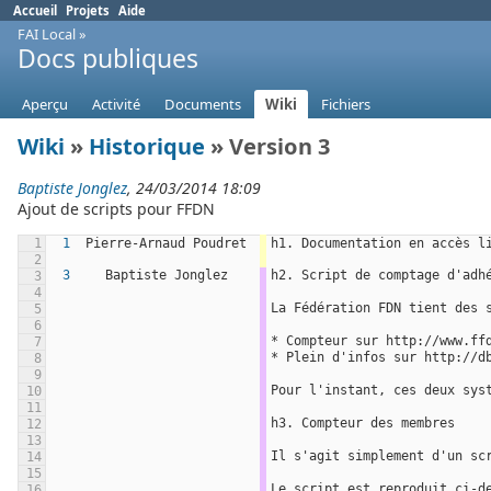
Accueil
Projets
Aide
FAI Local
»
Docs publiques
Aperçu
Activité
Documents
Wiki
Fichiers
Wiki
»
Historique
» Version 3
Baptiste Jonglez
, 24/03/2014 18:09
Ajout de scripts pour FFDN
1
1
Pierre-Arnaud Poudret
h1. Documentation en accès l
2
3
Baptiste Jonglez
h2. Script de comptage d'adh
3
4
La Fédération FDN tient des 
5
6
* Compteur sur http://www.ff
7
* Plein d'infos sur http://d
8
9
Pour l'instant, ces deux sys
10
11
h3. Compteur des membres
12
13
Il s'agit simplement d'un sc
14
15
Le script est reproduit ci-d
16