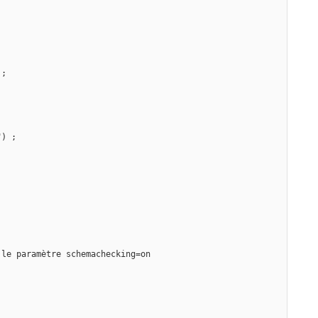
);
") ; 
 le paramètre schemachecking=on