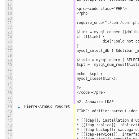
17
<pre><code class="PHP">
18
<?php
19
20
require_once("./conf/conf.ph
21
22
$link = mysql_connect($dolib
23
if (!$link) {
24
	    die('Could not c
25
}
26
mysql_select_db ( $dolibarr_
27
28
$liste = mysql_query ("SELEC
29
$cpt =  mysql_num_rows($list
30
31
echo  $cpt ;
32
mysql_close($link);
33
34
?>
35
</code></pre>
36
37
h2. Annuaire LDAP
38
1
Pierre-Arnaud Poudret
39
FIXME: vérifier partout (doc
40
41
* [[ldap]]: installation d'O
42
* [[ldap-replica]]: réplicat
43
* [[ldap-backup]]: sauvegard
44
* [[ldap-services]]: interfa
45