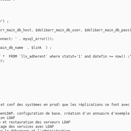
p") ;
arr_main_db_host, $dolibarr_main_db_user, $dolibarr_main_db_pass
onnect: ' . mysql_error());
main_db_name  , $link  ) ;
T *  FROM `llx_adherent` where statut='1' and datefin >= now() ;
e);
 et conf des systèmes en prod) que les réplications se font avec
penLDAP, configuration de base, création d'un annuaire d'exemple
ion LDAP
e et restauration des serveurs LDAP
çage des services avec LDAP