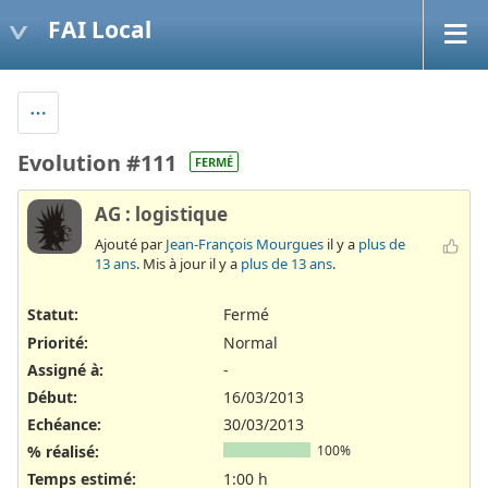
FAI Local
Evolution #111
FERMÉ
AG : logistique
Ajouté par
Jean-François Mourgues
il y a
plus de
13 ans
. Mis à jour il y a
plus de 13 ans
.
Statut:
Fermé
Priorité:
Normal
Assigné à:
-
Début:
16/03/2013
Echéance:
30/03/2013
% réalisé:
100%
Temps estimé:
1:00 h