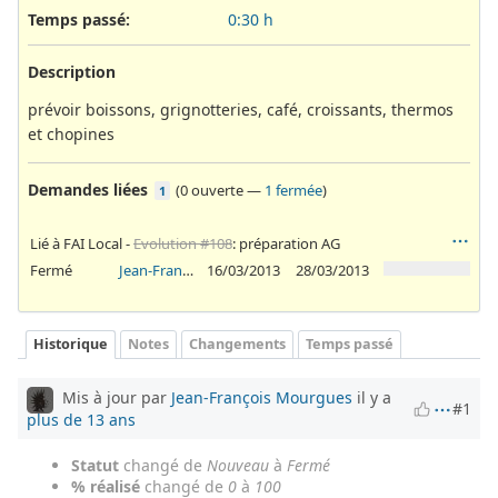
Temps passé:
0:30 h
Description
prévoir boissons, grignotteries, café, croissants, thermos
et chopines
Demandes liées
(
0 ouverte
—
1 fermée
)
1
Lié à FAI Local -
Evolution #108
: préparation AG
Fermé
Jean-François Mourgues
16/03/2013
28/03/2013
Historique
Notes
Changements
Temps passé
Mis à jour par
Jean-François Mourgues
il y a
#1
plus de 13 ans
Statut
changé de
Nouveau
à
Fermé
% réalisé
changé de
0
à
100