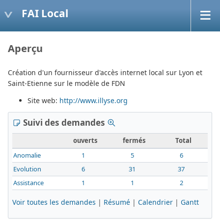
FAI Local
Aperçu
Création d'un fournisseur d'accès internet local sur Lyon et
Saint-Etienne sur le modèle de FDN
Site web:
http://www.illyse.org
Suivi des demandes
ouverts
fermés
Total
Anomalie
1
5
6
Evolution
6
31
37
Assistance
1
1
2
Voir toutes les demandes
|
Résumé
|
Calendrier
|
Gantt