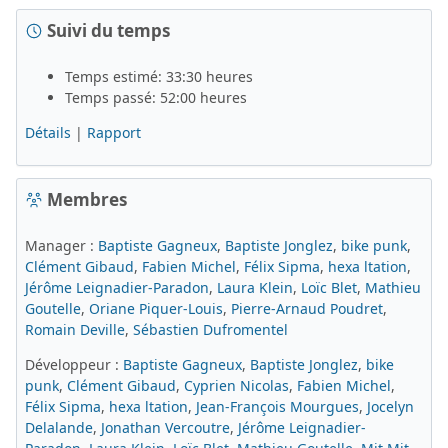
Suivi du temps
Temps estimé: 33:30 heures
Temps passé: 52:00 heures
Détails
|
Rapport
Membres
Manager :
Baptiste Gagneux
,
Baptiste Jonglez
,
bike punk
,
Clément Gibaud
,
Fabien Michel
,
Félix Sipma
,
hexa ltation
,
Jérôme Leignadier-Paradon
,
Laura Klein
,
Loïc Blet
,
Mathieu
Goutelle
,
Oriane Piquer-Louis
,
Pierre-Arnaud Poudret
,
Romain Deville
,
Sébastien Dufromentel
Développeur :
Baptiste Gagneux
,
Baptiste Jonglez
,
bike
punk
,
Clément Gibaud
,
Cyprien Nicolas
,
Fabien Michel
,
Félix Sipma
,
hexa ltation
,
Jean-François Mourgues
,
Jocelyn
Delalande
,
Jonathan Vercoutre
,
Jérôme Leignadier-