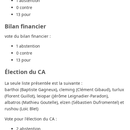
1 abstention
0 contre
13 pour
Bilan financier
vote du bilan financier :
1 abstention
0 contre
13 pour
Élection du CA
La seule liste présentée est la suivante :
barthoi (Baptiste Gagneux), cleming (Clément Gibaud), turlux
(Florent Guillot), leiopar (Jérôme Leignadier-Paradon),
albatros (Mathieu Goutelle), elzen (Sébastien Dufromentel) et
rushou (Loïc Blet)
Vote pour l'élection du CA :
2 abstention