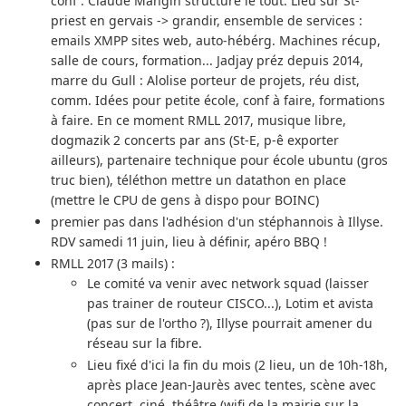
conf'. Claude Mangin structure le tout. Lieu sur St-
priest en gervais -> grandir, ensemble de services :
emails XMPP sites web, auto-hébérg. Machines récup,
salle de cours, formation... Jadjay préz depuis 2014,
marre du Gull : Alolise porteur de projets, réu dist,
comm. Idées pour petite école, conf à faire, formations
à faire. En ce moment RMLL 2017, musique libre,
dogmazik 2 concerts par ans (St-E, p-ê exporter
ailleurs), partenaire technique pour école ubuntu (gros
truc bien), téléthon mettre un datathon en place
(mettre le CPU de gens à dispo pour BOINC)
premier pas dans l'adhésion d'un stéphannois à Illyse.
RDV samedi 11 juin, lieu à définir, apéro BBQ !
RMLL 2017 (3 mails) :
Le comité va venir avec network squad (laisser
pas trainer de routeur CISCO...), Lotim et avista
(pas sur de l'ortho ?), Illyse pourrait amener du
réseau sur la fibre.
Lieu fixé d'ici la fin du mois (2 lieu, un de 10h-18h,
après place Jean-Jaurès avec tentes, scène avec
concert, ciné, théâtre (wifi de la mairie sur la