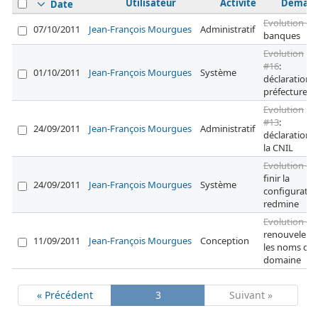
Utilisateur
Activité
Deman
Date
Evolution #7
07/10/2011
Jean-François Mourgues
Administratif
banques
Evolution
#16
:
01/10/2011
Jean-François Mourgues
Système
déclaration
préfecture
Evolution
#13
:
24/09/2011
Jean-François Mourgues
Administratif
déclaration à
la CNIL
Evolution #2
finir la
24/09/2011
Jean-François Mourgues
Système
configuratio
redmine
Evolution #1
renouveler
11/09/2011
Jean-François Mourgues
Conception
les noms de
domaine
« Précédent
3
Suivant »